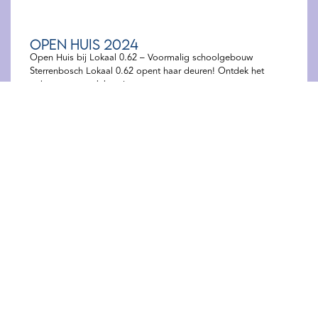
Open Huis 2024
Open Huis bij Lokaal 0.62 – Voormalig schoolgebouw
Sterrenbosch Lokaal 0.62 opent haar deuren! Ontdek het
gebouw en maak kennis
Evenementen
Meer lezen
Wil je niets missen
van het laatste
nieuws en
evenementen?
Meld je aan voor onze nieuwsbrief!